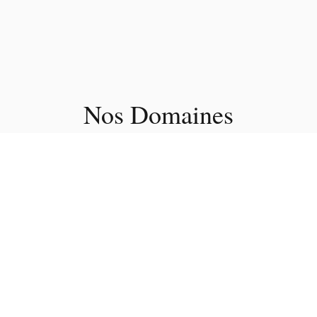
Nos Domaines
d'Intervention
Une expertise pluridisciplinaire pour répondre aux défis
de la construction moderne dans le Var.
Architecture