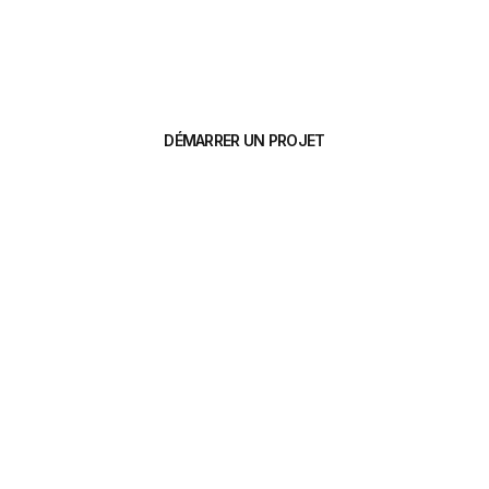
millénaire : l'alliance du patrimoine
médiéval et du design contemporain.
DÉMARRER UN PROJET
VOIR LE PORTFOLIO