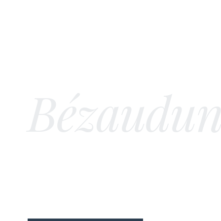
Architec
Maîtrise 
Bézaudun
SOCOREBAT Architecture transforme vos rê
durables. De la conception bioclimatique au
nous façonnons l'avenir de l'habitat azuré