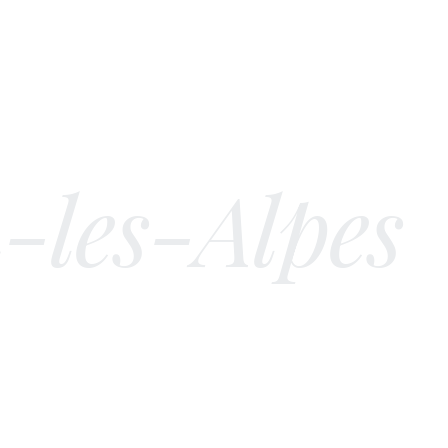
ture &
d'œuvre à
-les-Alpes
ves immobiliers en réalités
 suivi de chantier rigoureux,
en.