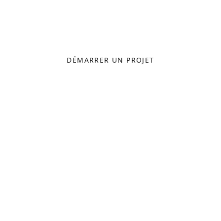
historique et audace contemporaine dans
les Alpes-Maritimes.
DÉMARRER UN PROJET